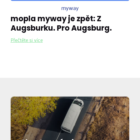
myway
mopla myway je zpět: Z
Augsburku. Pro Augsburg.
Přečtěte si více