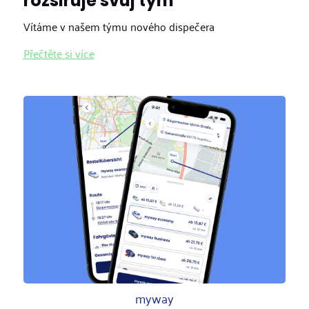
rozšiřuje svůj tým
Vítáme v našem týmu nového dispečera
Přečtěte si více
myway