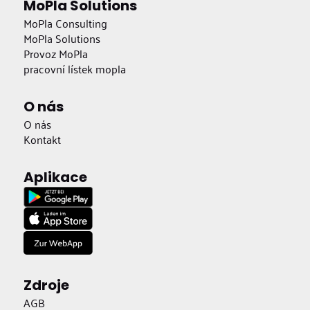
MoPla Solutions
MoPla Consulting
MoPla Solutions
Provoz MoPla
pracovní lístek mopla
O nás
O nás
Kontakt
Aplikace
Zdroje
AGB