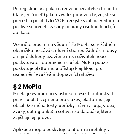
Při registraci v aplikaci a zřízení uživatelského účtu
(dále jen "účet") jako uživatel potvrzujete, že jste si
přečetli a přijali tyto VOP a že jste vzali na vědomí a
pečlivě si přečetli zásady ochrany osobních údajů
aplikace.
Vezměte prosím na vědomí, že MoPla se v žádném
okamžiku nestává smluvní stranou žádné smlouvy
ani jiné dohody uzavřené mezi uživateli nebo
poskytovateli dopravních služeb. MoPla pouze
poskytuje platformu a přístup k aplikaci pro
usnadnění využívání dopravních služeb.
§ 2 MoPla
MoPla je výhradním vlastníkem všech autorských
práv. To platí zejména pro služby, platformu, její
obsah (zejména texty, obrázky, návrhy, loga, videa,
zvuky, data, grafiku) a software a databáze, které
zajišťují její provoz.
Aplikace mopla poskytuje platformu mobility v