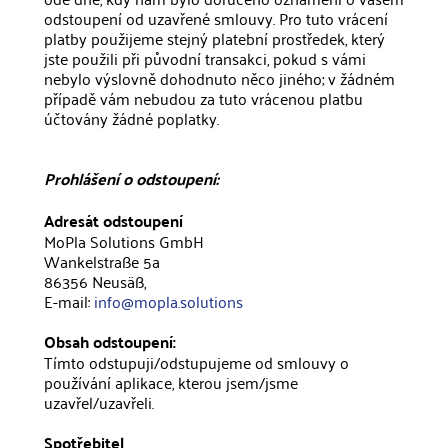
odstoupení od uzavřené smlouvy. Pro tuto vrácení
platby použijeme stejný platební prostředek, který
jste použili při původní transakci, pokud s vámi
nebylo výslovně dohodnuto něco jiného; v žádném
případě vám nebudou za tuto vrácenou platbu
účtovány žádné poplatky.
Prohlášení o odstoupení:
Adresát odstoupení
MoPla Solutions GmbH
Wankelstraße 5a
86356 Neusäß,
E-mail:
info@mopla.solutions
Obsah odstoupení:
Tímto odstupuji/odstupujeme od smlouvy o
používání aplikace, kterou jsem/jsme
uzavřel/uzavřeli.
Spotřebitel