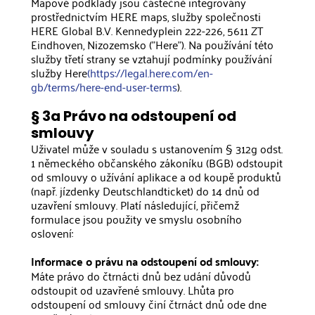
Mapové podklady jsou částečně integrovány
prostřednictvím HERE maps, služby společnosti
HERE Global B.V. Kennedyplein 222-226, 5611 ZT
Eindhoven, Nizozemsko ("Here"). Na používání této
služby třetí strany se vztahují podmínky používání
služby Here
(https://legal.here.com/en-
gb/terms/here-end-user-terms
).
§ 3a Právo na odstoupení od
smlouvy
Uživatel může v souladu s ustanovením § 312g odst.
1 německého občanského zákoníku (BGB) odstoupit
od smlouvy o užívání aplikace a od koupě produktů
(např. jízdenky Deutschlandticket) do 14 dnů od
uzavření smlouvy. Platí následující, přičemž
formulace jsou použity ve smyslu osobního
oslovení:
Informace o právu na odstoupení od smlouvy:
Máte právo do čtrnácti dnů bez udání důvodů
odstoupit od uzavřené smlouvy. Lhůta pro
odstoupení od smlouvy činí čtrnáct dnů ode dne