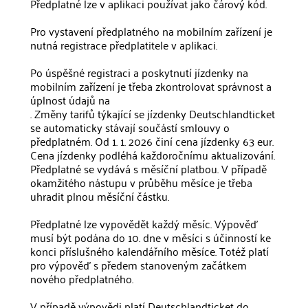
Předplatné lze v aplikaci používat jako čárový kód.
Pro vystavení předplatného na mobilním zařízení je
nutná registrace předplatitele v aplikaci.
Po úspěšné registraci a poskytnutí jízdenky na
mobilním zařízení je třeba zkontrolovat správnost a
úplnost údajů na
. Změny tarifů týkající se jízdenky Deutschlandticket
se automaticky stávají součástí smlouvy o
předplatném. Od 1. 1. 2026 činí cena jízdenky 63 eur.
Cena jízdenky podléhá každoročnímu aktualizování.
Předplatné se vydává s měsíční platbou. V případě
okamžitého nástupu v průběhu měsíce je třeba
uhradit plnou měsíční částku.
Předplatné lze vypovědět každý měsíc. Výpověď
musí být podána do 10. dne v měsíci s účinností ke
konci příslušného kalendářního měsíce. Totéž platí
pro výpověď s předem stanoveným začátkem
nového předplatného.
V případě výpovědi platí Deutschlandticket do