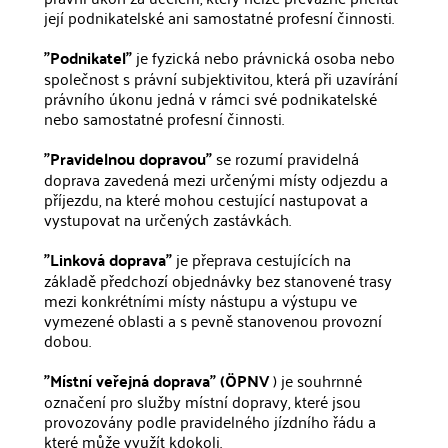
její podnikatelské ani samostatné profesní činnosti.
"Podnikatel"
je fyzická nebo právnická osoba nebo
společnost s právní subjektivitou, která při uzavírání
právního úkonu jedná v rámci své podnikatelské
nebo samostatné profesní činnosti.
"Pravidelnou dopravou"
se rozumí pravidelná
doprava zavedená mezi určenými místy odjezdu a
příjezdu, na které mohou cestující nastupovat a
vystupovat na určených zastávkách.
"Linková doprava"
je přeprava cestujících na
základě předchozí objednávky bez stanovené trasy
mezi konkrétními místy nástupu a výstupu ve
vymezené oblasti a s pevně stanovenou provozní
dobou.
‍"Místní veřejná doprava" (ÖPNV
) je souhrnné
označení pro služby místní dopravy, které jsou
provozovány podle pravidelného jízdního řádu a
které může využít kdokoli.