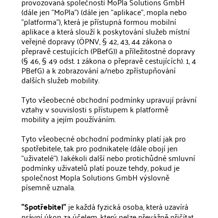
provozovaná společností MoPla Solutions GmbH
(dále jen "MoPla") (dále jen "aplikace", mopla nebo
"platforma"), která je přístupná formou mobilní
aplikace a která slouží k poskytování služeb místní
veřejné dopravy (ÖPNV, § 42, 43, 44 zákona o
přepravě cestujících (PBefG)) a příležitostné dopravy
(§ 46, § 49 odst. 1 zákona o přepravě cestujících). 1, 4
PBefG) a k zobrazování a/nebo zpřístupňování
dalších služeb mobility.
Tyto všeobecné obchodní podmínky upravují právní
vztahy v souvislosti s přístupem k platformě
mobility a jejím používáním.
Tyto všeobecné obchodní podmínky platí jak pro
spotřebitele, tak pro podnikatele (dále obojí jen
"uživatelé"). Jakékoli další nebo protichůdné smluvní
podmínky uživatelů platí pouze tehdy, pokud je
společnost Mopla Solutions GmbH výslovně
písemně uznala.
"Spotřebitel"
je každá fyzická osoba, která uzavírá
právní úkon za účelem, který nelze převážně přičítat