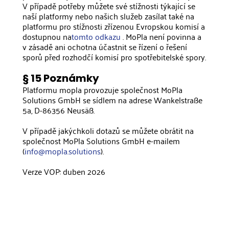
V případě potřeby můžete své stížnosti týkající se
naší platformy nebo našich služeb zasílat také na
platformu pro stížnosti zřízenou Evropskou komisí a
dostupnou na
tomto odkazu
. MoPla není povinna a
v zásadě ani ochotna účastnit se řízení o řešení
sporů před rozhodčí komisí pro spotřebitelské spory.
§ 15 Poznámky
Platformu mopla provozuje společnost MoPla
Solutions GmbH se sídlem na adrese Wankelstraße
5a, D-86356 Neusäß.
V případě jakýchkoli dotazů se můžete obrátit na
společnost MoPla Solutions GmbH e-mailem
(
info@mopla.solutions
).
Verze VOP: duben 2026