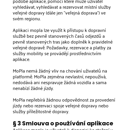
podobě aplikace, pomocí které může uživatel
vyhledávat, vyhledávat a rezervovat místní služby
veřejné dopravy (dále jen "veřejná doprava") ve
svém regionu.
Aplikaci mopla lze využít k přístupu k dopravní
službě bez pevně stanovených časů odjezdů a
pevně stanovených tras jako doplněk k pravidelné
veřejné dopravě. Požadavky, rezervace a platby za
služby mobility se provádějí prostřednictvím
aplikace.
MoPla nemá žádný vliv na chování uživatelů na
platformě. MoPla zejména nevlastní, nepoužívá,
nedodává ani nespravuje žádná vozidla a sama
nenabízí žádné jízdy.
MoPla nepřebírá žádnou odpovědnost za provedení
jízdy nebo rezervaci spoje veřejné dopravy nebo
služby příležitostné dopravy.
§ 3 Smlouva o používání aplikace
Aplikace mopla je uživateli k dispozici ke stažení v