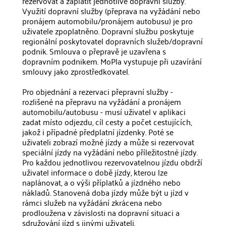
rezervovat a zaplatit jednotlivé dopravní služby.
Využití dopravní služby (přeprava na vyžádání nebo
pronájem automobilu/pronájem autobusu) je pro
uživatele zpoplatněno. Dopravní službu poskytuje
regionální poskytovatel dopravních služeb/dopravní
podnik. Smlouva o přepravě je uzavřena s
dopravním podnikem. MoPla vystupuje při uzavírání
smlouvy jako zprostředkovatel.
Pro objednání a rezervaci přepravní služby -
rozlišené na přepravu na vyžádání a pronájem
automobilu/autobusu - musí uživatel v aplikaci
zadat místo odjezdu, cíl cesty a počet cestujících,
jakož i případné předplatní jízdenky. Poté se
uživateli zobrazí možné jízdy a může si rezervovat
speciální jízdy na vyžádání nebo příležitostné jízdy.
Pro každou jednotlivou rezervovatelnou jízdu obdrží
uživatel informace o době jízdy, kterou lze
naplánovat, a o výši příplatků a jízdného nebo
nákladů. Stanovená doba jízdy může být u jízd v
rámci služeb na vyžádání zkrácena nebo
prodloužena v závislosti na dopravní situaci a
sdružování jízd s jinými uživateli.