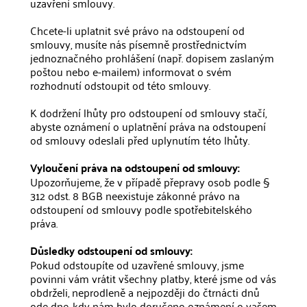
uzavření smlouvy.
Chcete-li uplatnit své právo na odstoupení od
smlouvy, musíte nás písemně prostřednictvím
jednoznačného prohlášení (např. dopisem zaslaným
poštou nebo e-mailem) informovat o svém
rozhodnutí odstoupit od této smlouvy.
K dodržení lhůty pro odstoupení od smlouvy stačí,
abyste oznámení o uplatnění práva na odstoupení
od smlouvy odeslali před uplynutím této lhůty.
Vyloučení práva na odstoupení od smlouvy:
Upozorňujeme, že v případě přepravy osob podle §
312 odst. 8 BGB neexistuje zákonné právo na
odstoupení od smlouvy podle spotřebitelského
práva.
Důsledky odstoupení od smlouvy:
Pokud odstoupíte od uzavřené smlouvy, jsme
povinni vám vrátit všechny platby, které jsme od vás
obdrželi, neprodleně a nejpozději do čtrnácti dnů
ode dne, kdy nám bylo doručeno oznámení o vašem