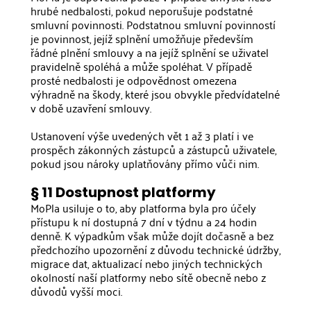
hrubé nedbalosti, pokud neporušuje podstatné
smluvní povinnosti. Podstatnou smluvní povinností
je povinnost, jejíž splnění umožňuje především
řádné plnění smlouvy a na jejíž splnění se uživatel
pravidelně spoléhá a může spoléhat. V případě
prosté nedbalosti je odpovědnost omezena
výhradně na škody, které jsou obvykle předvídatelné
v době uzavření smlouvy.
Ustanovení výše uvedených vět 1 až 3 platí i ve
prospěch zákonných zástupců a zástupců uživatele,
pokud jsou nároky uplatňovány přímo vůči nim.
§ 11 Dostupnost platformy
MoPla usiluje o to, aby platforma byla pro účely
přístupu k ní dostupná 7 dní v týdnu a 24 hodin
denně. K výpadkům však může dojít dočasně a bez
předchozího upozornění z důvodu technické údržby,
migrace dat, aktualizací nebo jiných technických
okolností naší platformy nebo sítě obecně nebo z
důvodů vyšší moci.