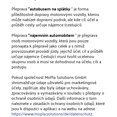
Přeprava
"autobusem na splátky
" je forma
příležitostné dopravy motorovými vozidly, kterou
může nabízet dopravní podnik, ale kde cíl, účel a
průběh cesty určuje nájemce (cestující).
Přeprava
"nájemním automobilem
" je přeprava
osob motorovými vozidly, která jsou pouze
pronajata k přepravě jako celek a s nimiž
provozovatel provádí jízdy, jejichž účel, cíl a průběh
určuje nájemce. Cestující musí tvořit ucelenou
skupinu osob a musí se dohodnout na účelu, cíli a
postupu.
Pokud společnost MoPla Solutions GmbH
shromažďuje údaje uživatelů pro marketingové
účely, zajišťuje, aby byly údaje uchovávány,
zpracovávány a vymazávány v souladu s předpisy o
ochraně osobních údajů. Další informace o tom
naleznete v zásadách ochrany osobních údajů, které
jsou k dispozici v aplikaci a na webu na adrese
https://www.mopla.solutions/de/datenschutz.