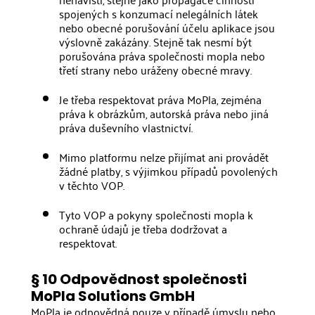
spojených s konzumací nelegálních látek
nebo obecné porušování účelu aplikace jsou
výslovně zakázány. Stejně tak nesmí být
porušována práva společnosti mopla nebo
třetí strany nebo uráženy obecné mravy.
Je třeba respektovat práva MoPla, zejména
práva k obrázkům, autorská práva nebo jiná
práva duševního vlastnictví.
Mimo platformu nelze přijímat ani provádět
žádné platby, s výjimkou případů povolených
v těchto VOP.
Tyto VOP a pokyny společnosti mopla k
ochraně údajů je třeba dodržovat a
respektovat.
§ 10 Odpovědnost společnosti
MoPla Solutions GmbH
MoPla je odpovědná pouze v případě úmyslu nebo