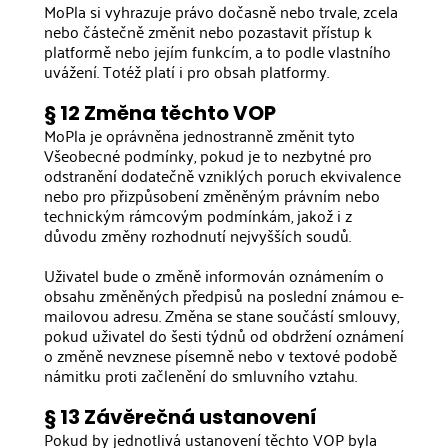
MoPla si vyhrazuje právo dočasně nebo trvale, zcela
nebo částečně změnit nebo pozastavit přístup k
platformě nebo jejím funkcím, a to podle vlastního
uvážení. Totéž platí i pro obsah platformy.
§ 12 Změna těchto VOP
MoPla je oprávněna jednostranně změnit tyto
Všeobecné podmínky, pokud je to nezbytné pro
odstranění dodatečně vzniklých poruch ekvivalence
nebo pro přizpůsobení změněným právním nebo
technickým rámcovým podmínkám, jakož i z
důvodu změny rozhodnutí nejvyšších soudů.
Uživatel bude o změně informován oznámením o
obsahu změněných předpisů na poslední známou e-
mailovou adresu. Změna se stane součástí smlouvy,
pokud uživatel do šesti týdnů od obdržení oznámení
o změně nevznese písemně nebo v textové podobě
námitku proti začlenění do smluvního vztahu.
§ 13 Závěrečná ustanovení
Pokud by jednotlivá ustanovení těchto VOP byla