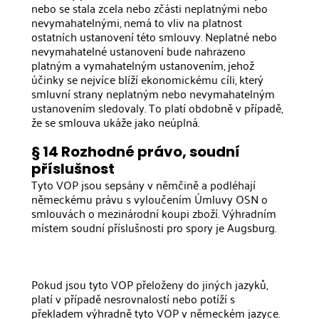
nebo se stala zcela nebo zčásti neplatnými nebo
nevymahatelnými, nemá to vliv na platnost
ostatních ustanovení této smlouvy. Neplatné nebo
nevymahatelné ustanovení bude nahrazeno
platným a vymahatelným ustanovením, jehož
účinky se nejvíce blíží ekonomickému cíli, který
smluvní strany neplatným nebo nevymahatelným
ustanovením sledovaly. To platí obdobně v případě,
že se smlouva ukáže jako neúplná.
§ 14 Rozhodné právo, soudní
příslušnost
Tyto VOP jsou sepsány v němčině a podléhají
německému právu s vyloučením Úmluvy OSN o
smlouvách o mezinárodní koupi zboží. Výhradním
místem soudní příslušnosti pro spory je Augsburg.
Pokud jsou tyto VOP přeloženy do jiných jazyků,
platí v případě nesrovnalostí nebo potíží s
překladem výhradně tyto VOP v německém jazyce. ‍