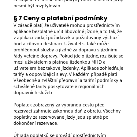
nesmí být rozptylován.
§ 7 Ceny a platební podmínky
V zásadě platí, že uživatelé mohou prostřednictvím
aplikace bezplatně určit libovolné jízdné, a to tak, že
v aplikaci zadají požadavek a požadovaný výchozí
bod a cílovou destinaci. Uživatel si také může
prohlédnout služby a jízdné za dopravu s jízdními
řády veřejné dopravy. Pokud jde o jízdné, rozlišuje se
mezi uživatelem s platnou jízdenkou MHD a
uživatelem bez takové jízdenky. Aplikace zohledňuje
tarify a odpovídající slevy. V každém případě platí
Všeobecné a zvláštní přepravní a tarifní podmínky a
schválené tarify poskytovatele regionálních
dopravních služeb.
Poplatek zobrazený za vybranou cestu před
rezervací zahrnuje zákonnou daň z obratu. Všechny
poplatky za rezervované jízdy jsou splatné po
dokončení rezervace.
Úhrada poplatků se provádí prostřednictvím