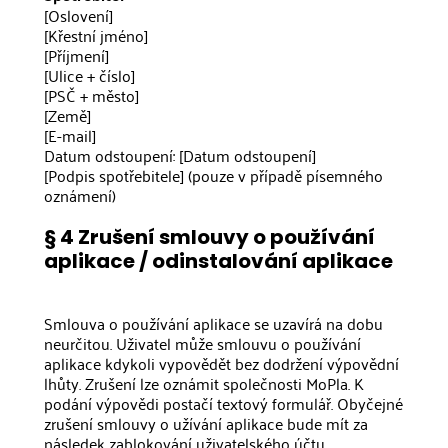
[Oslovení]
[Křestní jméno]
[Příjmení]
[Ulice + číslo]
[PSČ + město]
[Země]
[E-mail]
Datum odstoupení: [Datum odstoupení]
[Podpis spotřebitele] (pouze v případě písemného
oznámení)
§ 4 Zrušení smlouvy o používání
aplikace / odinstalování aplikace
Smlouva o používání aplikace se uzavírá na dobu
neurčitou. Uživatel může smlouvu o používání
aplikace kdykoli vypovědět bez dodržení výpovědní
lhůty. Zrušení lze oznámit společnosti MoPla. K
podání výpovědi postačí textový formulář. Obyčejné
zrušení smlouvy o užívání aplikace bude mít za
následek zablokování uživatelského účtu.